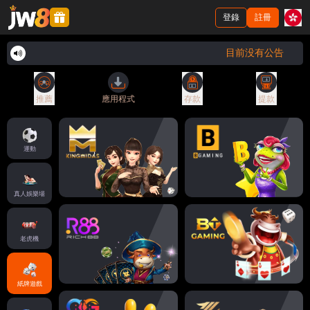
登錄
註冊
目前没有公告
推薦
應用程式
存款
提款
運動
真人娛樂場
老虎機
紙牌遊戲