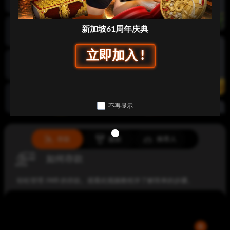
7-11
新加坡61周年庆典
电子竞技
立即加入 !
即时游戏
不再显示
斗鸡
存款
提款
推荐人
如何存款
轻松管理 JW8 的存款。观看此视频教程并了解简单的步骤。