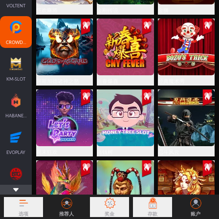
VOLTENT
狂欢麻将
金刚传说
金狮
CROWDPLAY
KM-SLOT
阿斯加德诸神之怒
新春爆喜
经典魔术秀
HABANERO
周末狂欢
摇钱树
忍斗风云
EVOPLAY
BIGTIMEGAMING
选项
推荐人
奖金
存款
账户