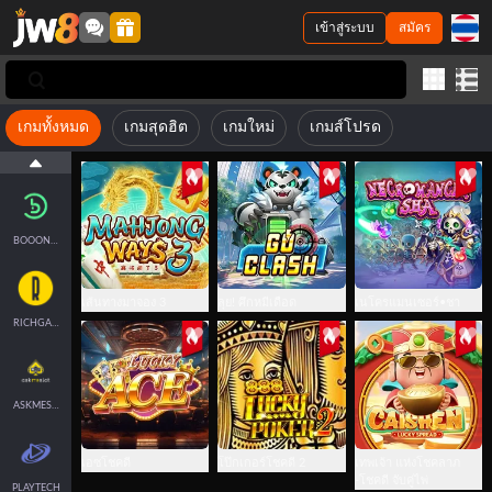
เข้าสู่ระบบ
สมัคร
FASTSPIN
เกมทั้งหมด
เกมสุดฮิต
เกมใหม่
เกมส์โปรด
SPADE GAMING
BOOONGO
เส้นทางมาจอง 3
ลุย! ศึกหมีเดือด
เนโครแมนเซอร์•ชา
RICHGAMING
ASKMESLOT
เอซโชคดี
โป๊กเกอร์โชคดี 2
เทพเจ้า แห่งโชคลาภ
-โชคดี จับคู่ไพ่
PLAYTECH