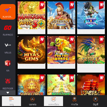
PLAYSTARGAMING
เส้นทางมาจอง 3+
อธีนา-โชคดี จับคู่ไพ่
ฮอร์ด 2 ฤดูหนาว
PLAYNGO
VPLUS
อัญมณีแห่งโชคชะตา
เดอะ ฮอร์ด
ขุมทรัพย์แห่งแอซเท็ค
Z
KA
REDTIGER
เมนู
บอกต่อ
ลงทะเบียน
รางวัล
บัญชี
ซูเปอร์เจมส์ 2
ไพ่นกกระจอก: จุด
พลังสุดยอด
RICH88