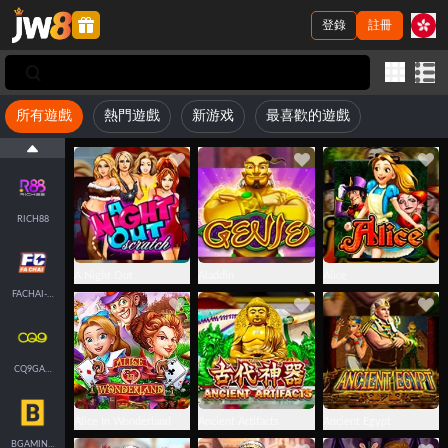
登錄
註冊
PEGASUS-SLOT
所有遊戲
熱門遊戲
新游戏
最喜歡的遊戲
NEXTSPIN
RICH88
A Night Out
Aladdin
Alice
FACHAI-SLOT
CQ9GAMING
Alice In Wonderland
Ancient Artifacts
Ancient Egypt
BGAMING-SLOT