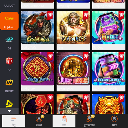
Good Fortune M
Jump High 2
Jumping mobile
UUSLOT
CQ9GAMING
God of War
Zeus
Fly Out
5G
KA
LuckyBats
JumpHigher
Rave Jump mobile
INOUT
ODINGAMING
मेनु
रेफरल
जमा
पुरस्कारहरू
खाता