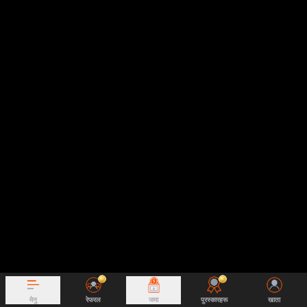
मेनु
रेफरल
जमा
पुरस्कारहरू
खाता