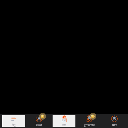
मेनु
रेफरल
जमा
पुरस्कारहरू
खाता