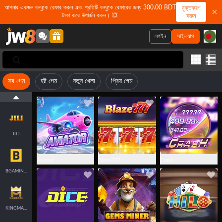
আপনার একজন বন্ধুকে রেফার করুন এবং প্রতিটি বন্ধুকে রেফারের জন্য 300.00 BDT
মুক্তকরণ
টাকা করে উপার্জন করুন। 💥
করুন
লগইন
সাইনআপ
সব গেম
হট গেম
নতুন খেলা
প্রিয় গেম
JILI
Aviator
Blaze777
Crash
BGAMING-CARD
KINGMAKER